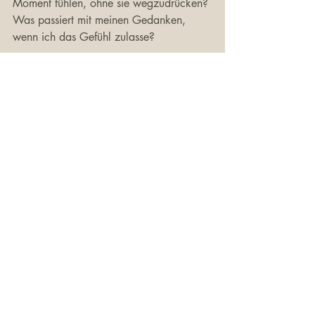
Moment fühlen, ohne sie wegzudrücken? 
Was passiert mit meinen Gedanken, 
wenn ich das Gefühl zulasse?
Langfristig erfordert die Arbeit mit tiefen 
emotionalen Mustern oft eine 
professionelle Begleitung. Denn oftmals 
haben wir nicht die Kapazität die 
Gefühle in ihrerer Intensität  alleine zu 
handeln. Zudem fehlt uns das 
Hintergrundwissen, wie wir Gefühle 
bewusst wandeln können. Sprich mich 
gern darauf an, wenn du daran Interesse 
hast. 
Warum du Geduld mit dir selbst haben 
solltest
Dein Gehirn hat über Jahre hinweg 